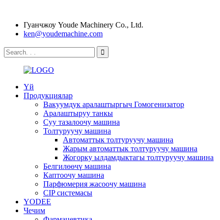
Гуанчжоу Youde Machinery Co., Ltd.
ken@youdemachine.com
Үй
Продукциялар
Вакуумдук аралаштыргыч Гомогенизатор
Аралаштыруу танкы
Суу тазалоочу машина
Толтуруучу машина
Автоматтык толтуруучу машина
Жарым автоматтык толтуруучу машина
Жогорку ылдамдыктагы толтуруучу машина
Белгилөөчү машина
Каптоочу машина
Парфюмерия жасоочу машина
CIP системасы
YODEE
Чечим
Фармацевтика