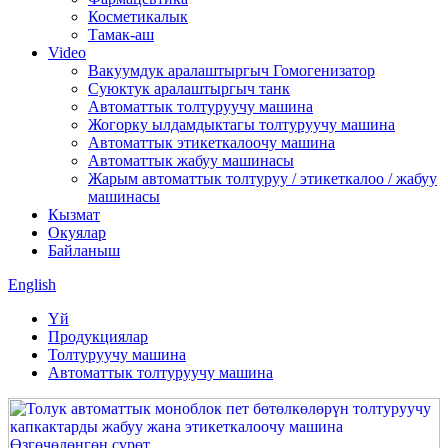
Косметикалык
Тамак-аш
Video
Вакуумдук аралаштыргыч Гомогенизатор
Суюктук аралаштыргыч танк
Автоматтык толтуруучу машина
Жогорку ылдамдыктагы толтуруучу машина
Автоматтык этикеткалоочу машина
Автоматтык жабуу машинасы
Жарым автоматтык толтуруу / этикеткалоо / жабуу
машинасы
Кызмат
Окуялар
Байланыш
English
Үй
Продукциялар
Толтуруучу машина
Автоматтык толтуруучу машина