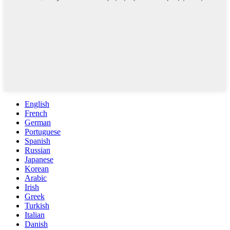
English
French
German
Portuguese
Spanish
Russian
Japanese
Korean
Arabic
Irish
Greek
Turkish
Italian
Danish