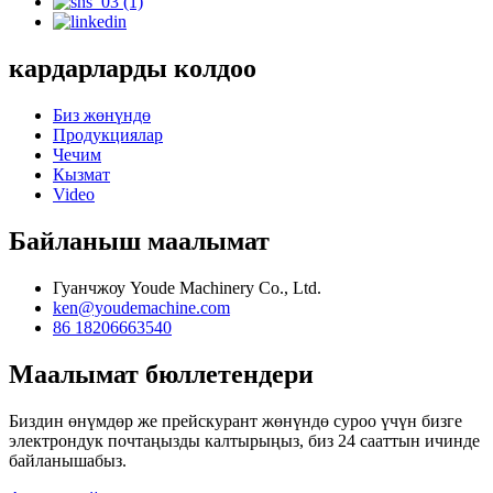
кардарларды колдоо
Биз жөнүндө
Продукциялар
Чечим
Кызмат
Video
Байланыш маалымат
Гуанчжоу Youde Machinery Co., Ltd.
ken@youdemachine.com
86 18206663540
Маалымат бюллетендери
Биздин өнүмдөр же прейскурант жөнүндө суроо үчүн бизге
электрондук почтаңызды калтырыңыз, биз 24 сааттын ичинде
байланышабыз.