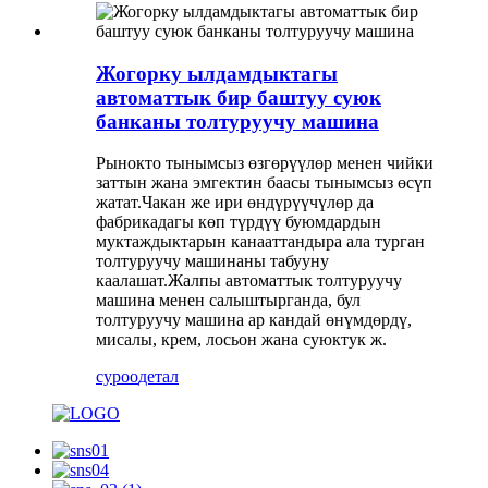
Жогорку ылдамдыктагы
автоматтык бир баштуу суюк
банканы толтуруучу машина
Рынокто тынымсыз өзгөрүүлөр менен чийки
заттын жана эмгектин баасы тынымсыз өсүп
жатат.Чакан же ири өндүрүүчүлөр да
фабрикадагы көп түрдүү буюмдардын
муктаждыктарын канааттандыра ала турган
толтуруучу машинаны табууну
каалашат.Жалпы автоматтык толтуруучу
машина менен салыштырганда, бул
толтуруучу машина ар кандай өнүмдөрдү,
мисалы, крем, лосьон жана суюктук ж.
суроо
детал