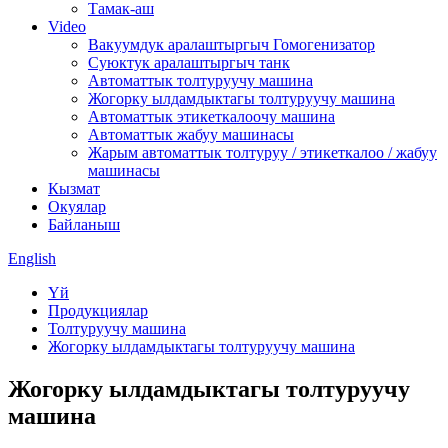
Тамак-аш
Video
Вакуумдук аралаштыргыч Гомогенизатор
Суюктук аралаштыргыч танк
Автоматтык толтуруучу машина
Жогорку ылдамдыктагы толтуруучу машина
Автоматтык этикеткалоочу машина
Автоматтык жабуу машинасы
Жарым автоматтык толтуруу / этикеткалоо / жабуу
машинасы
Кызмат
Окуялар
Байланыш
English
Үй
Продукциялар
Толтуруучу машина
Жогорку ылдамдыктагы толтуруучу машина
Жогорку ылдамдыктагы толтуруучу
машина