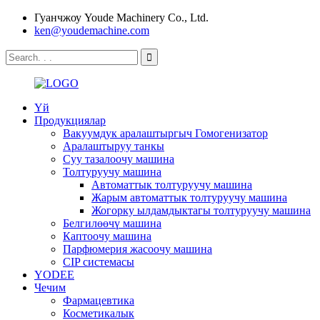
Гуанчжоу Youde Machinery Co., Ltd.
ken@youdemachine.com
Үй
Продукциялар
Вакуумдук аралаштыргыч Гомогенизатор
Аралаштыруу танкы
Суу тазалоочу машина
Толтуруучу машина
Автоматтык толтуруучу машина
Жарым автоматтык толтуруучу машина
Жогорку ылдамдыктагы толтуруучу машина
Белгилөөчү машина
Каптоочу машина
Парфюмерия жасоочу машина
CIP системасы
YODEE
Чечим
Фармацевтика
Косметикалык