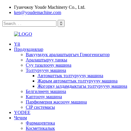
Гуанчжоу Youde Machinery Co., Ltd.
ken@youdemachine.com
Үй
Продукциялар
Вакуумдук аралаштыргыч Гомогенизатор
Аралаштыруу танкы
Суу тазалоочу машина
Толтуруучу машина
Автоматтык толтуруучу машина
Жарым автоматтык толтуруучу машина
Жогорку ылдамдыктагы толтуруучу машина
Белгилөөчү машина
Каптоочу машина
Парфюмерия жасоочу машина
CIP системасы
YODEE
Чечим
Фармацевтика
Косметикалык