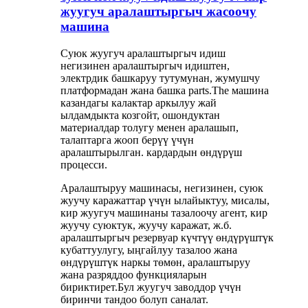
жуугуч аралаштыргыч жасоочу
машина
Суюк жуугуч аралаштыргыч идиш
негизинен аралаштыргыч идиштен,
электрдик башкаруу тутумунан, жумушчу
платформадан жана башка parts.The машина
казандагы калактар ​​аркылуу жай
ылдамдыкта козгойт, ошондуктан
материалдар толугу менен аралашып,
талаптарга жооп берүү үчүн
аралаштырылган. кардардын өндүрүш
процесси.
Аралаштыруу машинасы, негизинен, суюк
жуучу каражаттар үчүн ылайыктуу, мисалы,
кир жуугуч машинаны тазалоочу агент, кир
жуучу суюктук, жуучу каражат, ж.б.
аралаштыргыч резервуар күчтүү өндүрүштүк
кубаттуулугу, ыңгайлуу тазалоо жана
өндүрүштүк наркы төмөн, аралаштыруу
жана разряддоо функцияларын
бириктирет.Бул жуугуч заводдор үчүн
биринчи тандоо болуп саналат.