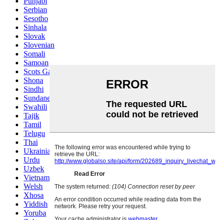
Punjabi
Serbian
Sesotho
Sinhala
Slovak
Slovenian
Somali
Samoan
Scots Gaelic
Shona
Sindhi
Sundanese
Swahili
Tajik
Tamil
Telugu
Thai
Ukrainian
Urdu
Uzbek
Vietnamese
Welsh
Xhosa
Yiddish
Yoruba