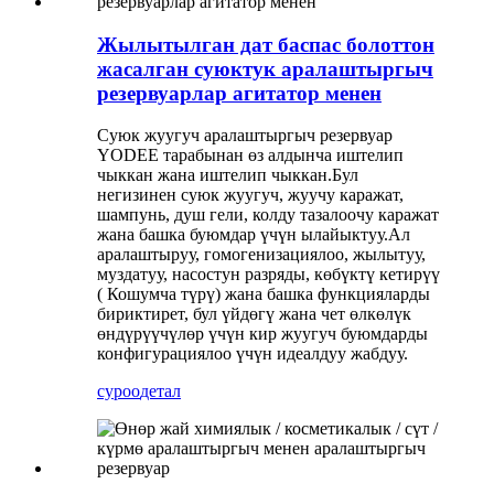
Жылытылган дат баспас болоттон
жасалган суюктук аралаштыргыч
резервуарлар агитатор менен
Суюк жуугуч аралаштыргыч резервуар
YODEE тарабынан өз алдынча иштелип
чыккан жана иштелип чыккан.Бул
негизинен суюк жуугуч, жуучу каражат,
шампунь, душ гели, колду тазалоочу каражат
жана башка буюмдар үчүн ылайыктуу.Ал
аралаштыруу, гомогенизациялоо, жылытуу,
муздатуу, насостун разряды, көбүктү кетирүү
( Кошумча түрү) жана башка функцияларды
бириктирет, бул үйдөгү жана чет өлкөлүк
өндүрүүчүлөр үчүн кир жуугуч буюмдарды
конфигурациялоо үчүн идеалдуу жабдуу.
суроо
детал