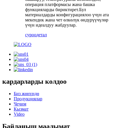
операция платформасы жана башка
функцияларды бириктирет.Бул
материалдарды конфигурациялоо үчүн ата
мекендик жана чет өлкөлүк өндүрүүчүлөр
үчүн идеалдуу жабдуулар.
суроо
детал
кардарларды колдоо
Биз жөнүндө
Продукциялар
Чечим
Кызмат
Video
Байланыш маалымат