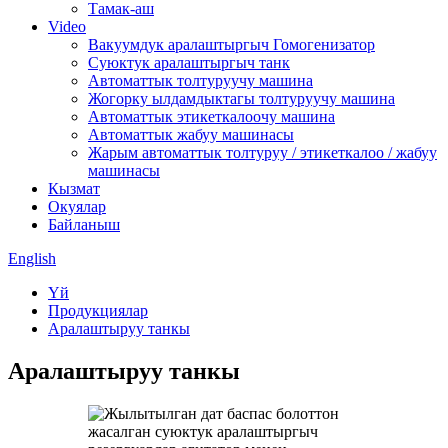
Тамак-аш
Video
Вакуумдук аралаштыргыч Гомогенизатор
Суюктук аралаштыргыч танк
Автоматтык толтуруучу машина
Жогорку ылдамдыктагы толтуруучу машина
Автоматтык этикеткалоочу машина
Автоматтык жабуу машинасы
Жарым автоматтык толтуруу / этикеткалоо / жабуу
машинасы
Кызмат
Окуялар
Байланыш
English
Үй
Продукциялар
Аралаштыруу танкы
Аралаштыруу танкы