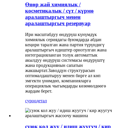
Өнөр жай химиялык /
косметикалык / сүт / күрмө
аралаштыргыч менен
аралаштыргыч резервуар
Ири масштабдуу өндүрүш күнүмдүк
химиялык сериядагы буюмдарда абдан
кеңири таралган жана партия түрүндөгү
аралаштыргыч идиштер орнотулган жана
интеграцияланган толук автоматтык
акылдуу өндүрүш системасы өндүрүштү
жана продукциянын сапатын
жакшыртат.Заводдун структурасын
оптималдаштыруу менен бирге ал көп
эмгекти үнөмдөп, компанияларга
операциялык чыгымдарды көзөмөлдөөгө
жардам берет.
суроо
детал
суюк кол жуу / идиш жуугуч / кир