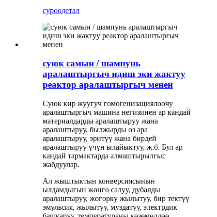
суроо
детал
суюк самын / шампунь
аралаштыргыч идиш эки жактуу
реактор аралаштыргыч менен
Суюк кир жуугуч гомогенизациялоочу
аралаштыргыч машина негизинен ар кандай
материалдарды аралаштыруу жана
аралаштыруу, былжырды өз ара
аралаштыруу, эритүү жана бирдей
аралаштыруу үчүн ылайыктуу, ж.б. Бул ар
кандай тармактарда алмаштырылгыс
жабдуулар.
Ал жыштыктын конверсиясынын
ылдамдыгын жөнгө салуу, дубалды
аралаштыруу, жогорку жылытуу, бир тектүү
эмульсия, жылытуу, муздатуу, электрдик
башкаруу, температураны көзөмөлдөө,