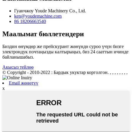
Гуанчжоу Youde Machinery Co., Ltd.
ken@youdemachine.com
86 18206663540
Маалымат бюллетендери
Биздин өнүмдөр же прейскурант жөнүндө суроо үчүн бизге
электрондук почтаңызды калтырыңыз, биз 24 сааттын ичинде
байланышабыз.
Акысыз тейлөө
© Copyright - 2010-2022 : Бардык укуктар корголгон.
, , , , , , , ,
Email жөнөтүү
x